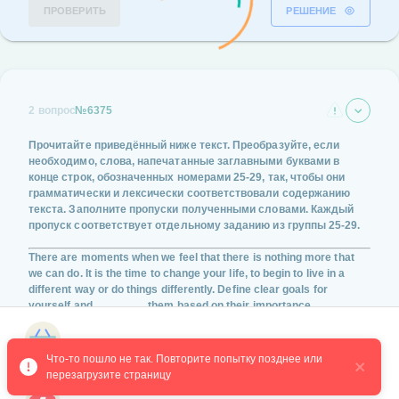
ПРОВЕРИТЬ
РЕШЕНИЕ
2 вопрос
№6375
Прочитайте приведённый ниже текст. Преобразуйте, если
необходимо, слова, напечатанные заглавными буквами в
конце строк, обозначенных номерами
25-29
, так, чтобы они
грамматически и лексически соответствовали содержанию
текста. Заполните пропуски полученными словами. Каждый
пропуск соответствует отдельному заданию из группы
25-29
.
There are moments when we feel that there is nothing more that
we can do. It is the time to change your life, to begin to live in a
different way or do things differently. Define clear goals for
yourself and ________ them based on their importance.
(PRIORITY)
Магазин курсов
Что-то пошло не так. Повторите попытку позднее или 
перезагрузите страницу