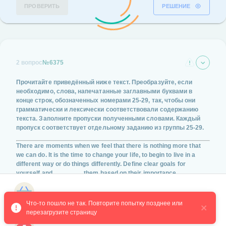
ПРОВЕРИТЬ
РЕШЕНИЕ
2 вопрос
№6375
Прочитайте приведённый ниже текст. Преобразуйте, если
необходимо, слова, напечатанные заглавными буквами в
конце строк, обозначенных номерами
25-29
, так, чтобы они
грамматически и лексически соответствовали содержанию
текста. Заполните пропуски полученными словами. Каждый
пропуск соответствует отдельному заданию из группы
25-29
.
There are moments when we feel that there is nothing more that
we can do. It is the time to change your life, to begin to live in a
different way or do things differently. Define clear goals for
yourself and ________ them based on their importance.
(PRIORITY)
Магазин курсов
Что-то пошло не так. Повторите попытку позднее или 
перезагрузите страницу