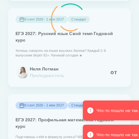
8 сент 2026 - 1 июн 2027
Стандарт
ЕГЭ 2027: Русский язык Свой темп Годовой
курс
Хочешь говорить на языке высоких баллов? Каждый 2-й
выпускник берёт 81+. Начинай сегодня 🔥
Неля Лотман
от
Преподаватель
8 сент 2026 - 1 июн 2027
Стандарт
Плюс
Что-то пошло не так
ЕГЭ 2027: Профильная математика Годовой
курс
Что-то пошло не так
Подставишь себя в формулу успеха? 6000 учеников Кирилла уже