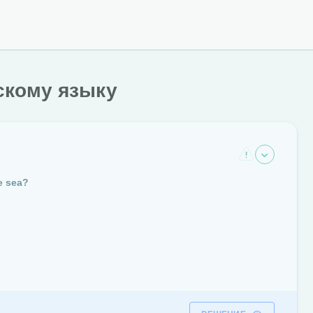
скому языку
e sea?