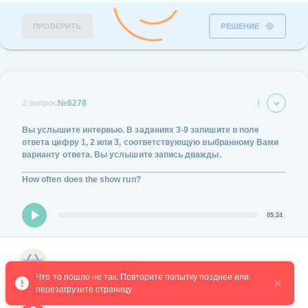
ПРОВЕРИТЬ
РЕШЕНИЕ
2 вопрос
№6278
Вы услышите интервью.
В заданиях
3-9
запишите в поле
ответа цифру
1
,
2
или
3
, соответствующую выбранному Вами
варианту ответа.
Вы услышите запись дважды.
How often does the show run?
05:24
Every morning.
Магазин курсов
Every other hour.
Что-то пошло не так. Повторите попытку позднее или 
перезагрузите страницу
Every Wednesday.