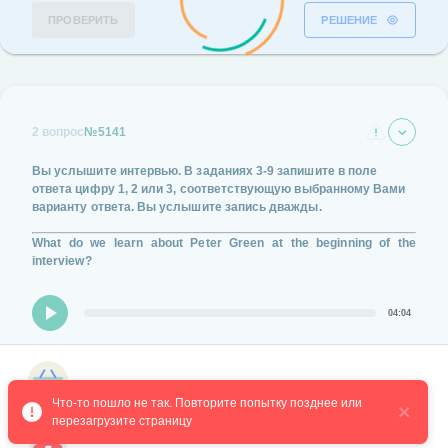
ПРОВЕРИТЬ
РЕШЕНИЕ
2 вопрос
№5141
Вы услышите интервью.
В заданиях
3-9
запишите в поле
ответа цифру
1, 2 или 3,
соответствующую выбранному Вами
варианту ответа.
Вы услышите запись дважды.
What do we learn about Peter Green at the beginning of the
interview?
04:04
His childhood years weren't easy.
Магазин курсов
He has no experience of working in Hollywood.
Что-то пошло не так. Повторите попытку позднее или 
перезагрузите страницу
His parents were quite rich people.