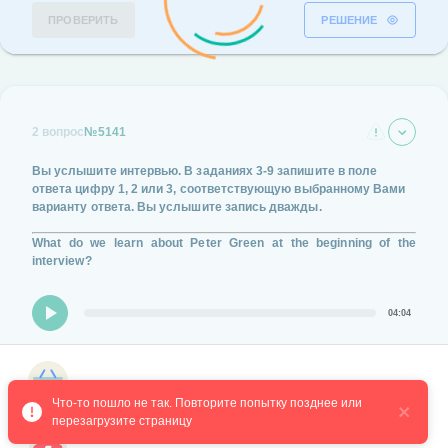
ПРОВЕРИТЬ
РЕШЕНИЕ
2 вопрос
№5141
Вы услышите интервью.
В заданиях
3-9
запишите в поле
ответа цифру
1, 2 или 3,
соответствующую выбранному Вами
варианту ответа.
Вы услышите запись дважды.
What do we learn about Peter Green at the beginning of the
interview?
04:04
His childhood years weren't easy.
Магазин курсов
He has no experience of working in Hollywood.
Что-то пошло не так. Повторите попытку позднее или 
перезагрузите страницу
His parents were quite rich people.