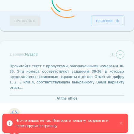
ПРОВЕРИТЬ
РЕШЕНИЕ
2 вопрос
№3203
Прочитайте текст с пропусками, обозначенными номерами
30-
36
. Эти номера соответствуют заданиям
30-36
, в которых
представлены возможные варианты ответов. Отметьте цифру
1, 2, 3 или 4
, соответствующую выбранному Вами варианту
ответа.
At the office
Max White tapped on Paul's office door at 15.00. He walked in
without
________ (30)
for a response.
Магазин курсов
Что-то пошло не так. Повторите попытку позднее или 
перезагрузите страницу