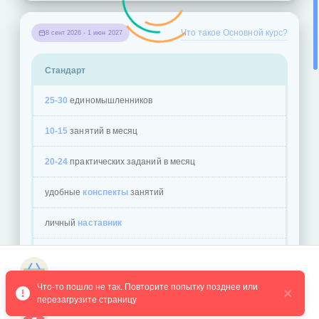
Что такое Основной курс?
8 сент 2026 - 1 июн 2027
Стандарт
25-30
единомышленников
10-15
занятий в месяц
20-24
практических заданий в месяц
удобные
конспекты
занятий
личный
наставник
регулярные
пробники и зачеты
Перейти к оплате группы учеников
Магазин курсов
игровой
формат обучения
Что-то пошло не так. Повторите попытку позднее или 
Стандарт
от
перезагрузите страницу
ОТ