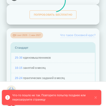
ПОПРОБОВАТЬ БЕСПЛАТНО
Что такое Основной курс?
8 сент 2026 - 1 июн 2027
Стандарт
25-30
единомышленников
10-15
занятий в месяц
20-24
практических заданий в месяц
Перейти к оплате группы учеников
удобные
конспекты
занятий
Магазин курсов
Что-то пошло не так. Повторите попытку позднее или 
Стандарт
от
Плюс
от
личный
наставник
перезагрузите страницу