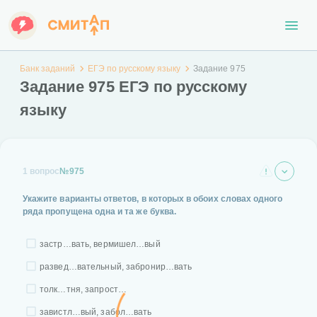
Банк заданий
ЕГЭ по русскому языку
Задание 975
Задание 975 ЕГЭ по русскому
языку
1 вопрос
№975
Укажите варианты ответов, в которых в обоих словах одного
ряда пропущена одна и та же буква.
застр…вать, вермишел…вый
развед…вательный, забронир…вать
толк…тня, запрост…
завистл…вый, забол…вать