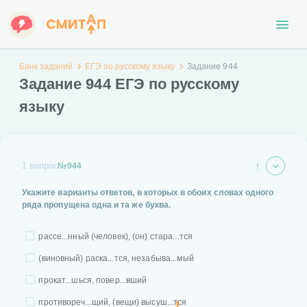
Банк заданий
ЕГЭ по русскому языку
Задание 944
Задание 944 ЕГЭ по русскому
языку
1 вопрос
№944
Укажите варианты ответов, в которых в обоих словах одного
ряда пропущена одна и та же буква.
рассе...нный (человек), (он) стара...тся
(виновный) раска...тся, незабыва...мый
прокат...шься, повер...вший
противореч...щий, (вещи) высуш...тся