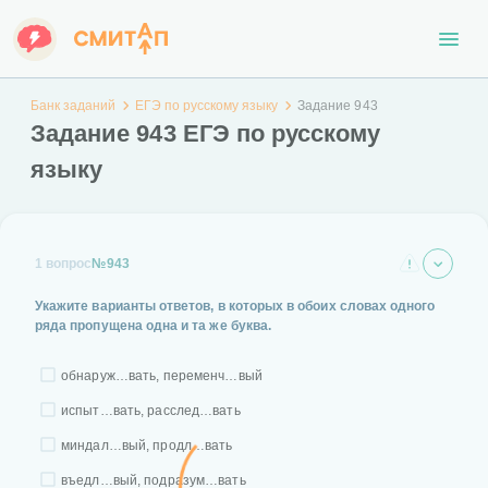
Банк заданий
ЕГЭ по русскому языку
Задание 943
Задание 943 ЕГЭ по русскому
языку
1 вопрос
№943
Укажите варианты ответов, в которых в обоих словах одного
ряда пропущена одна и та же буква.
обнаруж…вать, переменч…вый
испыт…вать, расслед…вать
миндал…вый, продл…вать
въедл…вый, подразум…вать