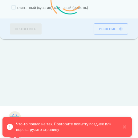
глин…ный (кувшин), кож…ный (ремень)
ПРОВЕРИТЬ
РЕШЕНИЕ
Магазин курсов
Что-то пошло не так. Повторите попытку позднее или 
перезагрузите страницу