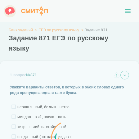
Банк заданий
ЕГЭ по русскому языку
Задание 871
Задание 871 ЕГЭ по русскому
языку
1 вопрос
№871
Укажите варианты ответов, в которых в обоих словах одного
ряда пропущена одна и та же буква.
неряшл…вый, больш…нство
миндал…вый, насла…вать
хитр…нький, настойч…вый
сводч…тый (потолок), издавн…