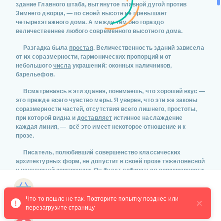
здание Главного штаба, вытянутое плавной дугой против
Зимнего дворца, — по своей высоте не превышает
четырёхэтажного дома. А между тем оно гораздо
величественнее любого современного высотного дома.
Разгадка была
простая
. Величественность зданий зависела
от их соразмерности, гармонических пропорций и от
небольшого
числа
украшений: оконных наличников,
барельефов.
Всматриваясь в эти здания, понимаешь, что хороший
вкус
—
это прежде всего чувство меры. Я уверен, что эти же законы
соразмерности частей, отсутствия всего лишнего, простоты,
при которой видна и
доставляет
истинное наслаждение
каждая линия, — всё это имеет некоторое отношение и к
прозе.
Писатель, полюбивший совершенство классических
архитектурных форм, не допустит в своей прозе тяжеловесной
и неуклюжей композиции. Он будет добиваться соразмерности
частей и строгости словесного рисунка.
Магазин курсов
Композиция прозаической вещи должна быть доведена до
Что-то пошло не так. Повторите попытку позднее или 
такого состояния, чтобы нельзя было ничего выбросить и
перезагрузите страницу
ничего прибавить без того, чтобы не нарушились смысл