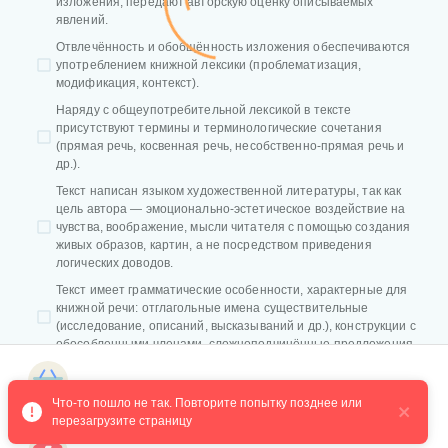
изложения, передают авторскую оценку описываемых
явлений.
Отвлечённость и обобщённость изложения обеспечиваются
употреблением книжной лексики (проблематизация,
модификация, контекст).
Наряду с общеупотребительной лексикой в тексте
присутствуют термины и терминологические сочетания
(прямая речь, косвенная речь, несобственно-прямая речь и
др.).
Текст написан языком художественной литературы, так как
цель автора — эмоционально-эстетическое воздействие на
чувства, воображение, мысли читателя с помощью создания
живых образов, картин, а не посредством приведения
логических доводов.
Текст имеет грамматические особенности, характерные для
книжной речи: отглагольные имена существительные
(исследование, описаний, высказываний и др.), конструкции с
обособленными членами, сложноподчинённые предложения.
Магазин курсов
Что-то пошло не так. Повторите попытку позднее или 
ПРОВЕРИТЬ
РЕШЕНИЕ
перезагрузите страницу