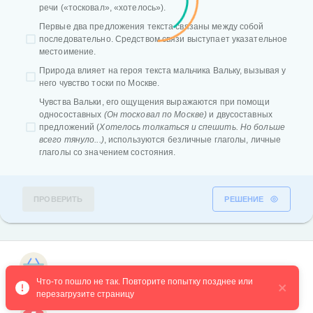
речи («тосковал», «хотелось»).
Первые два предложения текста связаны между собой
последовательно. Средством связи выступает указательное
местоимение.
Природа влияет на героя текста мальчика Вальку, вызывая у
него чувство тоски по Москве.
Чувства Вальки, его ощущения выражаются при помощи
односоставных
(Он тосковал по Москве)
и двусоставных
предложений (
Хотелось толкаться и спешить. Но больше
всего тянуло...)
, используются безличные глаголы, личные
глаголы со значением состояния.
ПРОВЕРИТЬ
РЕШЕНИЕ
Магазин курсов
2 вопрос
№1229
Что-то пошло не так. Повторите попытку позднее или 
перезагрузите страницу
Вскоре начались дожди. Они шли по ночам. Дни от
<…>
стали