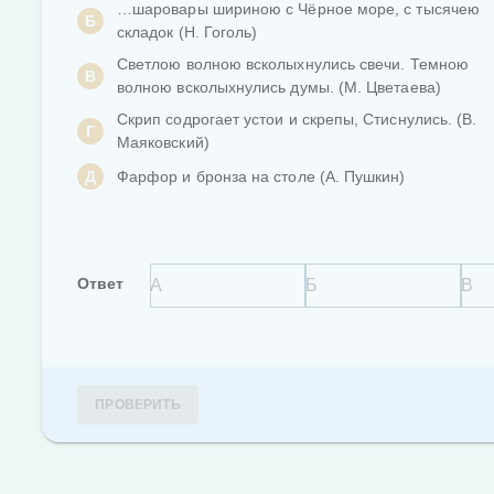
…шаровары шириною с Чёрное море, с тысячею
Б
складок (Н. Гоголь)
Светлою волною всколыхнулись свечи. Темною
В
волною всколыхнулись думы. (М. Цветаева)
Скрип содрогает устои и скрепы, Стиснулись. (В.
Г
Маяковский)
Д
Фарфор и бронза на столе (А. Пушкин)
Ответ
ПРОВЕРИТЬ