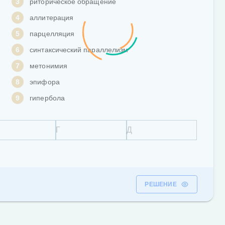
3
риторическое обращение
4
аллитерация
5
парцелляция
6
синтаксический параллелизм
7
метонимия
8
эпифора
9
гипербола
РЕШЕНИЕ