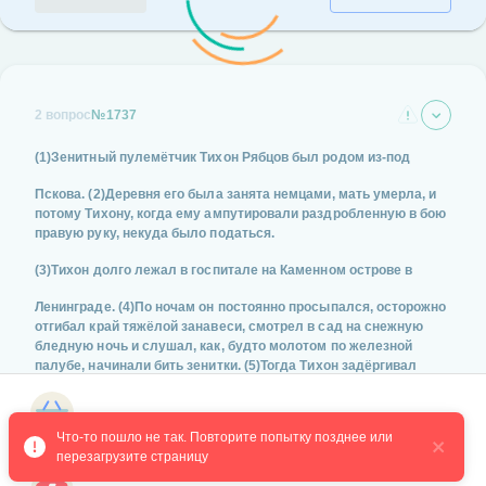
2 вопрос
№1737
(1)Зенитный пулемётчик Тихон Рябцов был родом из-под
Пскова. (2)Деревня его была занята немцами, мать умерла, и
потому Тихону, когда ему ампутировали раздробленную в бою
правую руку, некуда было податься.
(3)Тихон долго лежал в госпитале на Каменном острове в
Ленинграде. (4)По ночам он постоянно просыпался, осторожно
отгибал край тяжёлой занавеси, смотрел в сад на снежную
бледную ночь и слушал, как, будто молотом по железной
палубе, начинали бить зенитки. (5)Тогда Тихон задёргивал
занавеску и вздыхал:
Магазин курсов
— Бьются ребята, а я… валяюсь тут, как боров, как бегемот.
Что-то пошло не так. Повторите попытку позднее или 
перезагрузите страницу
(6)Рана долго не заживала. (7)Тихона увезли в Вологду, из
Вологды переправили в город Бийск, в самую глухую Сибирь.