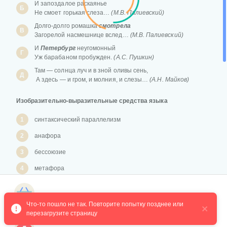
И запоздалое раскаянье
Б
Не смоет горькая слеза…
(М.В. Палиевский)
Долго-долго ромашка
смотрела
В
Загорелой насмешнице вслед…
(М.В. Палиевский)
И
Петербург
неугомонный
Г
Уж барабаном пробужден.
(А.С. Пушкин)
Там — солнца луч и в зной оливы сень,
Д
А здесь — и гром, и молния, и слезы…
(А.Н. Майков)
Изобразительно-выразительные средства языка
1
синтаксический параллелизм
2
анафора
3
бессоюзие
4
метафора
5
литота
Магазин курсов
6
олицетворение
Что-то пошло не так. Повторите попытку позднее или 
перезагрузите страницу
7
риторическое обращение