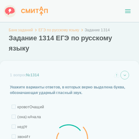
Банк заданий
ЕГЭ по русскому языку
Задание 1314
Задание 1314 ЕГЭ по русскому
языку
1 вопрос
№1314
Укажите варианты ответов, в которых верно выделена буква,
обозначающая ударный гласный звук.
кровотОчащий
(она) нАчала
недУг
звонИт