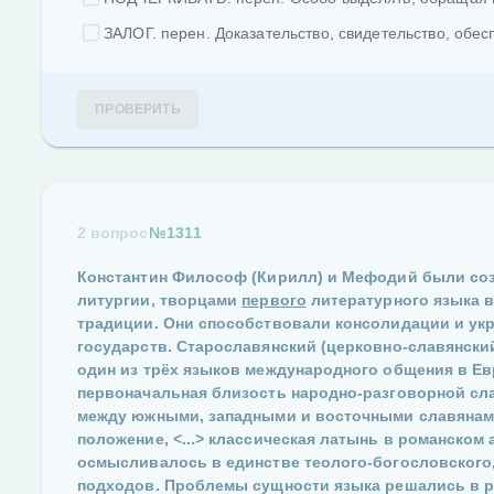
ЗАЛОГ. перен. Доказательство, свидетельство, обесп
ПРОВЕРИТЬ
2 вопрос
№1311
Константин Философ (Кирилл) и Мефодий были соз
литургии, творцами
первого
литературного языка в
традиции. Они способствовали консолидации и ук
государств. Старославянский (церковно-славянски
один из трёх языков международного общения в Евр
первоначальная близость народно-разговорной с
между южными, западными и восточными славянами
положение,
<...>
классическая латынь в романском 
осмысливалось в единстве теолого-богословского,
подходов. Проблемы сущности языка решались в р