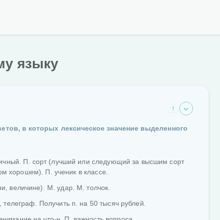
му языку
ветов, в которых лексическое значение выделенного
ичный. П. сорт (лучший или следующий за высшим сорт
ом хорошем). П. ученик в классе.
 величине). М. удар. М. толчок.
 телеграф. Получить п. на 50 тысяч рублей.
имание на что-н. П. важность вопроса.