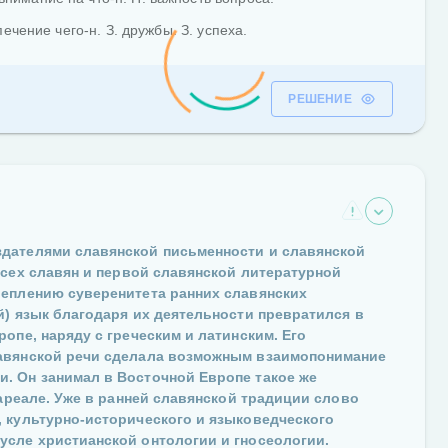
ечение чего-н. З. дружбы. З. успеха.
РЕШЕНИЕ
дателями славянской письменности и славянской
сех славян и первой славянской литературной
реплению суверенитета ранних славянских
й) язык благодаря их деятельности превратился в
опе, наряду с греческим и латинским. Его
лавянской речи сделала возможным взаимопонимание
. Он занимал в Восточной Европе такое же
ареале. Уже в ранней славянской традиции слово
 культурно-исторического и языковедческого
усле христианской онтологии и гносеологии.