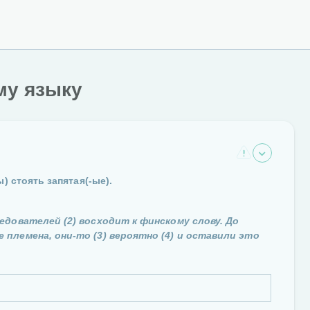
му языку
) стоять запятая(-ые).
едователей (2) восходит к финскому слову. До
племена, они-то (3) вероятно (4) и оставили это