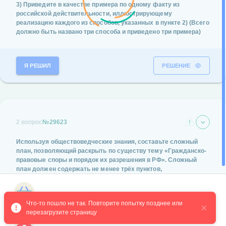
3) Приведите в качестве примера по одному факту из
российской действительности, иллюстрирующему
реализацию каждого из способов, указанных в пункте 2) (Всего
должно быть названо три способа и приведено три примера)
Я РЕШИЛ
РЕШЕНИЕ
2 вопрос
№29623
Используя обществоведческие знания, составьте сложный
план, позволяющий раскрыть по существу тему «Гражданско-
правовые споры и порядок их разрешения в РФ». Сложный
план должен содержать не менее трёх пунктов,
непосредственно раскрывающих тему по существу, из
которых два или более детализированы в подпунктах.
Магазин курсов
(Количество подпунктов каждого детализированного пункта
Что-то пошло не так. Повторите попытку позднее или 
должно быть не менее трёх, за исключением случаев, когда с
перезагрузите страницу
точки зрения общественных наук возможны только два
подпункта.)