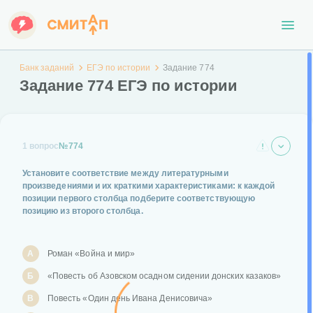
Банк заданий
ЕГЭ по истории
Задание 774
Задание 774 ЕГЭ по истории
1 вопрос
№774
Установите соответствие между литературными
произведениями и их краткими характеристиками: к каждой
позиции первого столбца подберите соответствующую
позицию из второго столбца.
А
Роман «Война и мир»
Б
«Повесть об Азовском осадном сидении донских казаков»
В
Повесть «Один день Ивана Денисовича»