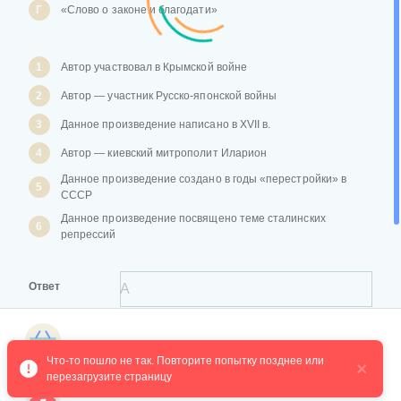
Г
«Слово о законе и благодати»
1
Автор участвовал в Крымской войне
2
Автор — участник Русско-японской войны
3
Данное произведение написано в XVII в.
4
Автор — киевский митрополит Иларион
Данное произведение создано в годы «перестройки» в
5
СССР
Данное произведение посвящено теме сталинских
6
репрессий
Ответ
Магазин курсов
Что-то пошло не так. Повторите попытку позднее или 
перезагрузите страницу