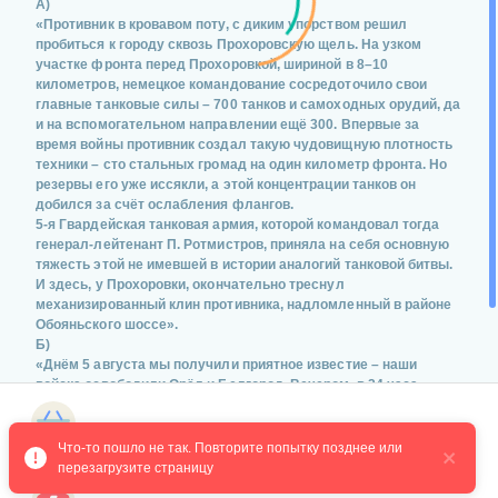
А)
«Противник в кровавом поту, с диким упорством решил
пробиться к городу сквозь Прохоровскую щель. На узком
участке фронта перед Прохоровкой, шириной в 8–10
километров, немецкое командование сосредоточило свои
главные танковые силы – 700 танков и самоходных орудий, да
и на вспомогательном направлении ещё 300. Впервые за
время войны противник создал такую чудовищную плотность
техники – сто стальных громад на один километр фронта. Но
резервы его уже иссякли, а этой концентрации танков он
добился за счёт ослабления флангов.
5-я Гвардейская танковая армия, которой командовал тогда
генерал-лейтенант П. Ротмистров, приняла на себя основную
тяжесть этой не имевшей в истории аналогий танковой битвы.
И здесь, у Прохоровки, окончательно треснул
механизированный клин противника, надломленный в районе
Обояньского шоссе».
Б)
«Днём 5 августа мы получили приятное известие – наши
войска освободили Орёл и Белгород. Вечером, в 24 часа,
столица нашей Родины Москва, отмечая славные победы
советских войск, впервые за время войны салютовала им 20
Магазин курсов
артиллерийскими залпами из 120 орудий.
Что-то пошло не так. Повторите попытку позднее или 
После освобождения Орла наступление наших войск успешно
перезагрузите страницу
развивалось. Группировка фашистов, сосредоточенная в