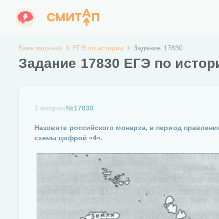
Банк заданий
ЕГЭ по истории
Задание 17830
Задание 17830 ЕГЭ по истор
1 вопрос
№17830
Назовите российского монарха, в период правления
схемы цифрой «4».