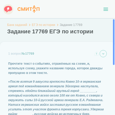
Банк заданий
ЕГЭ по истории
Задание 17769
Задание 17769 ЕГЭ по истории
1 вопрос
№17769
Прочтите текст о событиях, отражённых на схеме, и,
используя схему, укажите название города, которое дважды
пропущено в этом тексте.
«После взятия 9 августа крепости Ковно 10-я германская
армия под командованием генерала Эйхгорна наступала,
стремясь обойти ближайший крупный город _________,
который находился всего около 100 км от Ковно, с севера и
окружить силы 10-й русской армии генерала Е.А. Радкевича.
Натиск германских войск заставил русское командование
усилить этот участок фронта тремя корпусами. Удержав
район ________, русские войска во встречных боях,