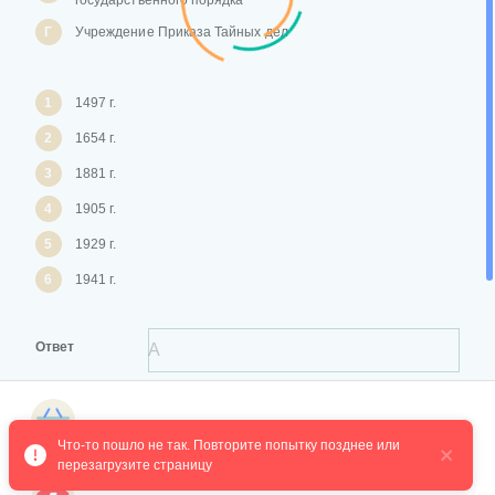
государственного порядка
Г
Учреждение Приказа Тайных дел
1
1497 г.
2
1654 г.
3
1881 г.
4
1905 г.
5
1929 г.
6
1941 г.
Ответ
Магазин курсов
Что-то пошло не так. Повторите попытку позднее или 
перезагрузите страницу