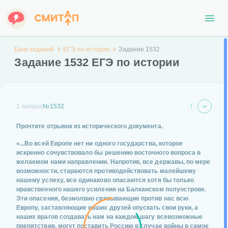
Банк заданий
ЕГЭ по истории
Задание 1532
Задание 1532 ЕГЭ по истории
1 вопрос
№1532
Прочтите отрывок из исторического документа.
«...Во всей Европе нет ни одного государства, которое
искренно сочувствовало бы решению восточного вопроса в
желаемом нами направлении. Напротив, все державы, по мере
возможности, стараются противодействовать малейшему
нашему успеху, все одинаково опасаются хотя бы только
нравственного нашего усиления на Балканском полуострове.
Эти опасения, безмолвно связывающие против нас всю
Европу, заставляющие наших друзей опускать свои руки, а
наших врагов создавать нам на каждом шагу всевозможные
препятствия, могут поставить Россию в случае войны в самое