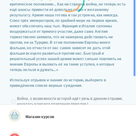
критическое положение... Как ни страшна война, но теперь есть
ещё шансы привести её довольно скоро к желаемому
результату. Армия наша готова и так устроена, как никогда.
Союз трёх императоров, по крайней мере на первое время,
может обеспечить наш тыл. Франция и Италия склонны
воздержаться от прямого участия, даже сама Англия
торжественно заявила, что не намерена действовать ни
против, ни за Турцию. В этом положении Европы много
фальши, но отчасти от нас самих зависит не дать этой
фальши всецело развиться против нас. Быстрый и
решительный успех нашей армии может сильно повлиять на
мнение Европы и вызвать её на такие уступки, о которых
теперь нельзя и думать...»
Используя отрывок и знания по истории, выберите в
приведённом списке верные суждения.
Война, о возможности которой идёт речь в данном отрывке,
началась в период правления Николая I.
В Союз, упомянутый в данном отрывке, входила Франция.
Магазин курсов
Автор пишет, что Англия обязательно вступит в войну на
стороне противника России.
Автор пишет, что в будущей войне важно добиться быстрого