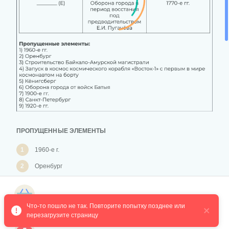
ПРОПУЩЕННЫЕ ЭЛЕМЕНТЫ
1
1960-е г.
2
Оренбург
3
Строительство Байкало-Амурской магистрали
Магазин курсов
Запуск в космос космического коробля "Восток-1" с первым в
4
Что-то пошло не так. Повторите попытку позднее или 
мире космонавтом на борту
перезагрузите страницу
5
Кенигсберг