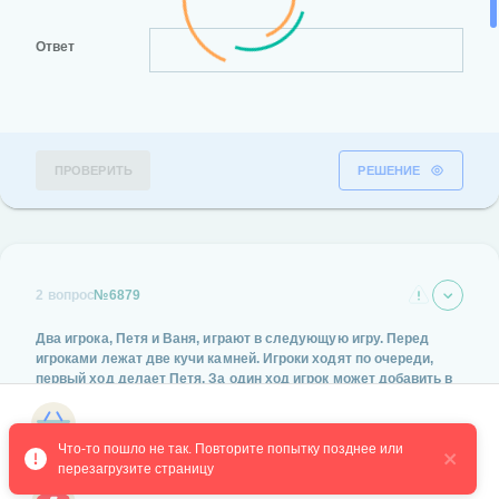
Ответ
ПРОВЕРИТЬ
РЕШЕНИЕ
2 вопрос
№6879
Два игрока, Петя и Ваня, играют в следующую игру. Перед
игроками лежат две кучи камней. Игроки ходят по очереди,
первый ход делает Петя. За один ход игрок может добавить в
одну из куч (по своему выбору) один камень или увеличить
количество камней в куче в два раза. Для того чтобы делать
Магазин курсов
ходы, у каждого игрока есть неограниченное количество
Что-то пошло не так. Повторите попытку позднее или 
камней.
перезагрузите страницу
Игра завершается в тот момент, когда суммарное количество