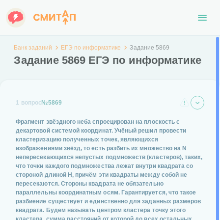
Банк заданий
ЕГЭ по информатике
Задание 5869
Задание 5869 ЕГЭ по информатике
1 вопрос
№5869
Фрагмент звёздного неба спроецирован на плоскость с
декартовой системой координат. Учёный решил провести
кластеризацию полученных точек, являющихся
изображениями звёзд, то есть разбить их множество на N
непересекающихся непустых подмножеств (кластеров), таких,
что точки каждого подмножества лежат внутри квадрата со
стороной длиной H, причём эти квадраты между собой не
пересекаются. Стороны квадрата не обязательно
параллельны координатным осям. Гарантируется, что такое
разбиение существует и единственно для заданных размеров
квадрата. Будем называть центром кластера точку этого
кластера, сумма расстояний от которой до всех остальных