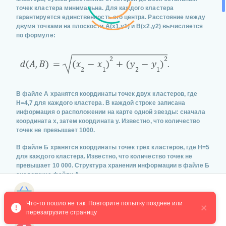
точек кластера минимальна. Для каждого кластера
гарантируется единственность его центра. Расстояние между
двумя точками на плоскости A(x1,y1) и B(x2,y2) вычисляется
по формуле:
В файле А хранятся координаты точек двух кластеров, где
H=4,7 для каждого кластера. В каждой строке записана
информация о расположении на карте одной звезды: сначала
координата x, затем координата y. Известно, что количество
точек не превышает 1000.
В файле Б хранятся координаты точек трёх кластеров, где H=5
для каждого кластера. Известно, что количество точек не
превышает 10 000. Структура хранения информации в файле Б
аналогична файлу А.
Для каждого файла определите координаты центра каждого
Магазин курсов
кластера, затем вычислите два числа: Px — среднее
Что-то пошло не так. Повторите попытку позднее или 
арифметическое абсцисс центров кластеров и Py — среднее
перезагрузите страницу
арифметическое ординат центров кластеров.