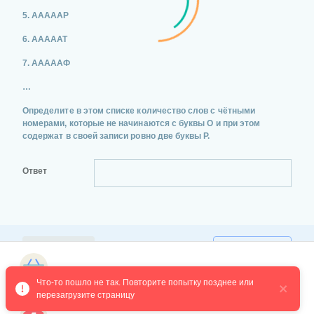
5. АААААР
6. АААААТ
7. АААААФ
…
Определите в этом списке количество слов с чётными
номерами, которые не начинаются с буквы О и при этом
содержат в своей записи ровно две буквы Р.
Ответ
ПРОВЕРИТЬ
РЕШЕНИЕ
Магазин курсов
Что-то пошло не так. Повторите попытку позднее или 
перезагрузите страницу