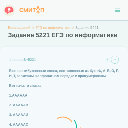
Банк заданий
ЕГЭ по информатике
Задание 5221
Задание 5221 ЕГЭ по информатике
1 вопрос
№5221
Все шестибуквенные слова, составленные из букв Ф, А, В, О, Р,
И, Т, записаны в алфавитном порядке и пронумерованы.
Вот начало списка:
1.АААААА
2. АААААВ
3. АААААИ
4. АААААО