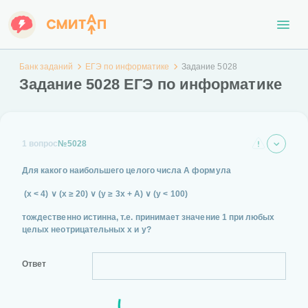
Банк заданий
ЕГЭ по информатике
Задание 5028
Задание 5028 ЕГЭ по информатике
1 вопрос
№5028
Для какого
наибольшего
целого числа A формула
(x < 4) ∨ (x ≥ 20) ∨ (y ≥ 3x + A) ∨ (y < 100)
тождественно истинна, т.е. принимает значение 1 при любых
целых неотрицательных x и y?
Ответ