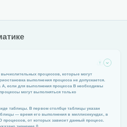
матике
 вычислительных процессов, которые могут
риостановка выполнения процесса не допускается.
са A, если для выполнения процесса B необходимы
 процессы могут выполняться только
иде таблицы. В первом столбце таблицы указан
таблицы — время его выполнения в миллисекундах, в
ID процессов, от которых зависит данный процесс.
казано значение 0.