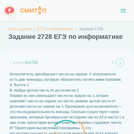
Банк заданий
ЕГЭ по информатике
Задание 2728
Задание 2728 ЕГЭ по информатике
1 вопрос
№2728
Исполнитель преобразует число на экране. У исполнителя
есть две команды, которые обозначены латинскими буквами:
A. Вычти 1
B. Найди целую часть от деления на 3
Первая из них уменьшает число на экране на 1, вторая
заменяет число на экране на число, равное целой части от
деления числа на экране на 3. Программа для исполнителя —
это последовательность команд. Сколько существует таких
программ, которые преобразуют исходное число 33 в число 1 и
при этом траектория вычислений программы содержит число
9? Траектория вычислений программы — это
последовательность результатов выполнения всех команд