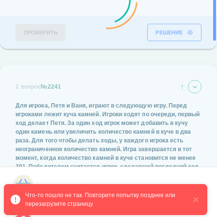
ПРОВЕРИТЬ
РЕШЕНИЕ
2 вопрос
№2241
Для игрока, Петя и Ваня, играют в следующую игру. Перед
игроками лежит куча камней. Игроки ходят по очереди, первый
ход делает Петя. За один ход игрок может добавить в кучу
один камень или увеличить количество камней в куче в два
раза. Для того чтобы делать ходы, у каждого игрока есть
неограниченное количество камней. Игра завершается в тот
момент, когда количество камней в куче становится не менее
301. Победителем считается игрок, сделавший последний ход,
т. е. первым получивший кучу из 301 или больше камней. В
начальный момент в куче было S камней, 1≤S≤300. Будем
Магазин курсов
говорить, что игрок имеет выигрышную стратегию, если он
Что-то пошло не так. Повторите попытку позднее или 
может выиграть при любых ходах противника. Укажите такое
перезагрузите страницу
значение S, при котором Петя не может выиграть за один ход,