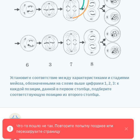
Установите соответствие между характеристиками и стадиями
мейоза, обозначенными на схеме выше цифрами 1, 2, 3: к
каждой позиции, данной в первом столбце, подберите
соответствующую позицию из второго столбца.
ХАРАКТЕРИСТИКИ
Магазин курсов
А) Хромосомы движутся к полюсам клетки
Что-то пошло не так. Повторите попытку позднее или 
перезагрузите страницу
Б) Двухроматидные хромосомы выстраиваются в одной
плоскости