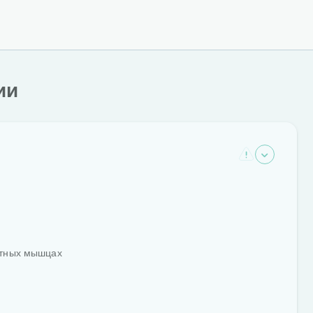
ии
етных мышцах