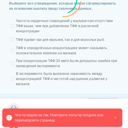
Выберите все утверждения, которые можно сформулировать
на основании анализа представленных данных.
Частота сердечных сокращений у мальков при отсутствии
ТФФ выше, чем при добавлении ТФФ в различной
концентрации
ТФФ ядовит как для мальков, так и для взрослых рыб
ТФФ в определённых концентрациях может оказывать
положительное влияние на мальков
При концентрации ТФФ 20 мкг/л были допущены ошибки при
проведении эксперимента
В эксперименте была выявлена зависимость между
концентрацией ТФФ и частотой нарушения развития у
мальков
ПРОВЕРИТЬ
РЕШЕНИЕ
Магазин курсов
Что-то пошло не так. Повторите попытку позднее или 
перезагрузите страницу