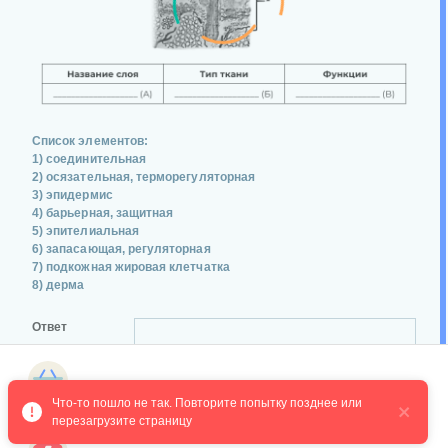
Список элементов:
1) соединительная
2) осязательная, терморегуляторная
3) эпидермис
4) барьерная, защитная
5) эпителиальная
6) запасающая, регуляторная
7) подкожная жировая клетчатка
8) дерма
Ответ
Магазин курсов
Что-то пошло не так. Повторите попытку позднее или 
перезагрузите страницу