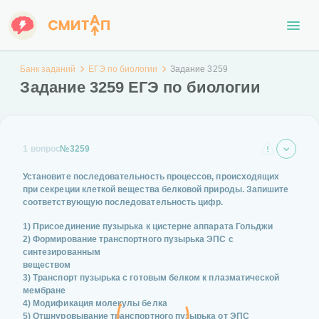
Банк заданий
ЕГЭ по биологии
Задание 3259
Задание 3259 ЕГЭ по биологии
1 вопрос
№3259
Установите последовательность процессов, происходящих
при секреции клеткой вещества белковой природы. Запишите
соответствующую последовательность цифр.
1) Присоединение пузырька к цистерне аппарата Гольджи
2) Формирование транспортного пузырька ЭПС с
синтезированным
веществом
3) Транспорт пузырька с готовым белком к плазматической
мембране
4) Модификация молекулы белка
5) Отшнуровывание транспортного пузырька от ЭПС