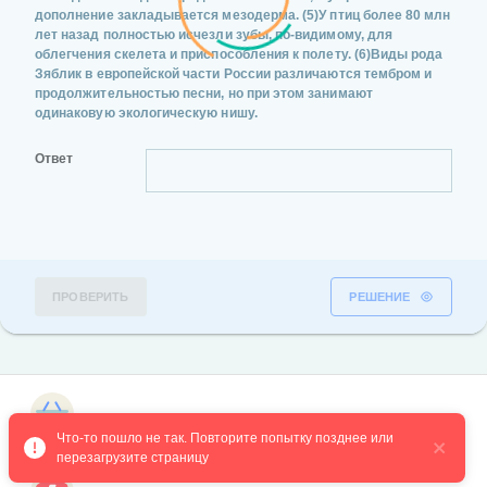
дополнение закладывается мезодерма. (5)У птиц более 80 млн
лет назад полностью исчезли зубы, по-видимому, для
облегчения скелета и приспособления к полету. (6)Виды рода
Зяблик в европейской части России различаются тембром и
продолжительностью песни, но при этом занимают
одинаковую экологическую нишу.
Ответ
ПРОВЕРИТЬ
РЕШЕНИЕ
Магазин курсов
Что-то пошло не так. Повторите попытку позднее или 
перезагрузите страницу