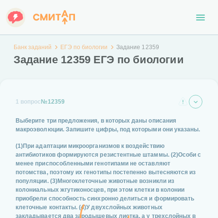
Банк заданий
ЕГЭ по биологии
Задание 12359
Задание 12359 ЕГЭ по биологии
1 вопрос
№12359
Выберите три предложения, в которых даны описания
макроэволюции
. Запишите цифры, под которыми они указаны.
(1)При адаптации микроорганизмов к воздействию
антибиотиков формируются резистентные штаммы. (2)Особи с
менее приспособленными генотипами не оставляют
потомства, поэтому их генотипы постепенно вытесняются из
популяции. (3)Многоклеточные животные возникли из
колониальных жгутиконосцев, при этом клетки в колонии
приобрели способность синхронно делиться и формировать
клеточные контакты. (4)У двухслойных животных
закладывается два зародышевых листка, а у трехслойных в