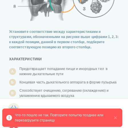
Установите соответствие между характеристиками и
структурами, обозначенными на рисунке выше цифрами 1, 2, 3:
к каждой позиции, данной в первом столбце, подберите
соответствующую позицию из второго столбца.
ХАРАКТЕРИСТИКИ
Предотвращает попадание пищи и инородных тел в
А
нижние дыхательные пути
Б
Концевая часть дыхательного аппарата в форме пузырька
Способствует очищению, согреванию (охлаждению) и
В
увлажнению вдыхаемого воздуха
Трубка, состоящая из нескольких парных и непарных
Г
хрящей
Магазин курсов
Что-то пошло не так. Повторите попытку позднее или 
Д
Обеспечивает газообмен с внешней средой
перезагрузите страницу
Е
Содержит обонятельные рецепторные клетки