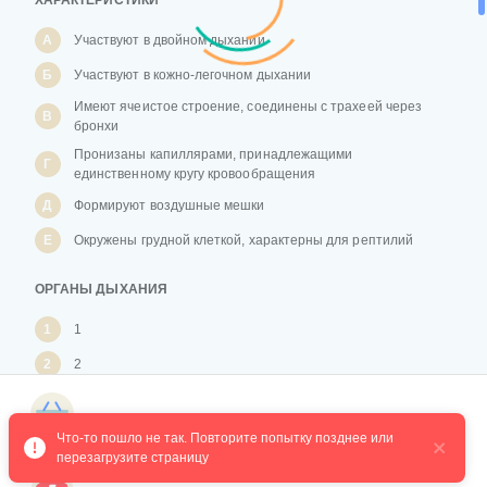
ХАРАКТЕРИСТИКИ
А
Участвуют в двойном дыхании
Б
Участвуют в кожно-легочном дыхании
Имеют ячеистое строение, соединены с трахеей через
В
бронхи
Пронизаны капиллярами, принадлежащими
Г
единственному кругу кровообращения
Д
Формируют воздушные мешки
Е
Окружены грудной клеткой, характерны для рептилий
ОРГАНЫ ДЫХАНИЯ
1
1
2
2
3
3
Магазин курсов
4
4
Что-то пошло не так. Повторите попытку позднее или 
перезагрузите страницу