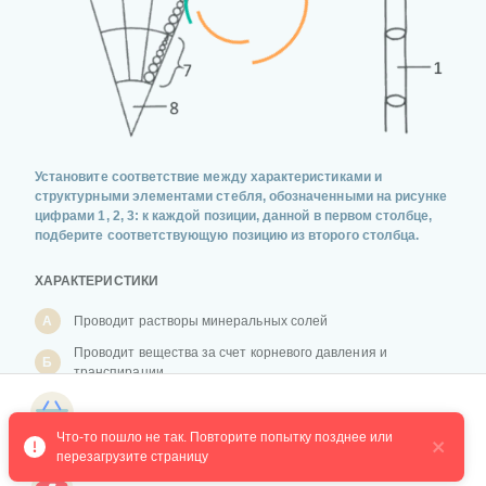
Установите соответствие между характеристиками и
структурными элементами стебля, обозначенными на рисунке
цифрами 1, 2, 3: к каждой позиции, данной в первом столбце,
подберите соответствующую позицию из второго столбца.
ХАРАКТЕРИСТИКИ
А
Проводит растворы минеральных солей
Проводит вещества за счет корневого давления и
Б
транспирации
В
Содержит ситовидные пластинки
Магазин курсов
Что-то пошло не так. Повторите попытку позднее или 
Г
Дает начало флоэме и ксилеме
перезагрузите страницу
Д
Является образовательной тканью