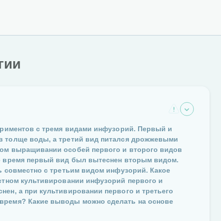
гии
периментов с тремя видами инфузорий. Первый и
в толще воды, а третий вид питался дрожжевыми
ном выращивании особей первого и второго видов
ое время первый вид был вытеснен вторым видом.
ь совместно с третьим видом инфузорий. Какое
естном культивировании инфузорий первого и
нен, а при культивировании первого и третьего
время? Какие выводы можно сделать на основе