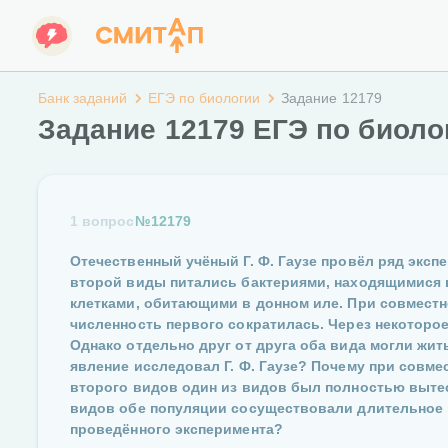
Банк заданий
ЕГЭ по биологии
Задание 12179
Задание 12179 ЕГЭ по биоло
1 вопрос
№12179
Отечественный учёный Г. Ф. Гаузе провёл ряд экс
второй виды питались бактериями, находящимися 
клетками, обитающими в донном иле. При совмест
численность первого сократилась. Через некотор
Однако отдельно друг от друга оба вида могли жит
явление исследовал Г. Ф. Гаузе? Почему при совм
второго видов один из видов был полностью вытес
видов обе популяции сосуществовали длительное 
проведённого эксперимента?