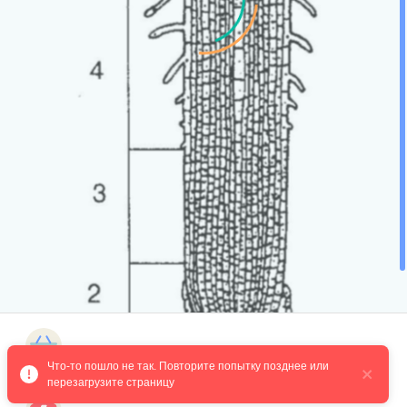
Магазин курсов
Что-то пошло не так. Повторите попытку позднее или 
перезагрузите страницу