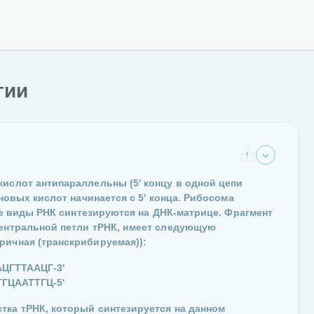
гии
ислот антипараллельны (5ʹ концу в одной цепи
иновых кислот начинается с 5ʹ конца. Рибосома
Все виды РНК синтезируются на ДНК-матрице. Фрагмент
центральной петли тРНК, имеет следующую
ричная (транскрибируемая)):
АЦГТТААЦГ-3ʹ
ТГЦААТТГЦ-5ʹ
тка тРНК, который синтезируется на данном