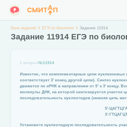
Банк заданий
ЕГЭ по биологии
Задание 11914
Задание 11914 ЕГЭ по биоло
1 вопрос
№11914
Известно, что комплементарные цепи нуклеиновых к
соответствует 3ʹ конец другой цепи). Синтез нукле
движется по иРНК в направлении от 5ʹ к 3ʹ концу. 
молекулы ДНК, на которой синтезируется участок 
последовательность нуклеотидов (нижняя цепь мат
5ʹ-ЦАГТЦГ
3ʹ-ГТЦАГЦ
Установите нуклеотидную последовательность учас