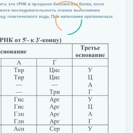
ить эта тРНК в процессе биосинтеза белка, если
кажите последовательность этапов выполнения
ицу генетического кода. При написании нуклеиновых